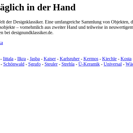
täglich in der Hand
Welt der Designklassiker. Eine umfangreiche Sammlung von Objekten, di
sobjekte – vornehmlich aus zweiter Hand und teilweise in neuwertigem 
n bei designundklassiker.de.
-
Iittala
-
Ilkra
-
Jasba
-
Kaiser
-
Karlsruher
-
Kermos
-
Kiechle
-
Kosta
-
Schönwald
-
Sgrafo
-
Steuler
-
Strehla
-
Ü-Keramik
-
Universal
-
Wäc