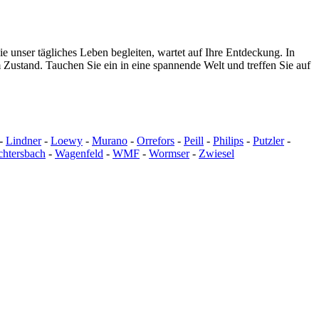
e unser tägliches Leben begleiten, wartet auf Ihre Entdeckung. In
Zustand. Tauchen Sie ein in eine spannende Welt und treffen Sie auf
-
Lindner
-
Loewy
-
Murano
-
Orrefors
-
Peill
-
Philips
-
Putzler
-
htersbach
-
Wagenfeld
-
WMF
-
Wormser
-
Zwiesel