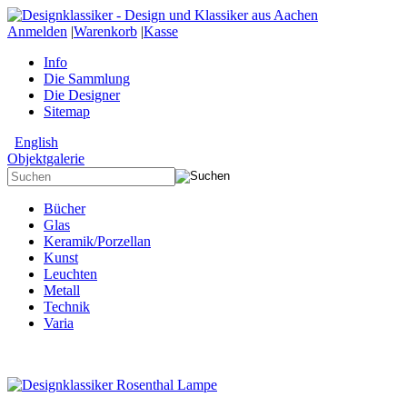
Anmelden
|
Warenkorb
|
Kasse
Info
Die Sammlung
Die Designer
Sitemap
English
Objektgalerie
Bücher
Glas
Keramik/Porzellan
Kunst
Leuchten
Metall
Technik
Varia