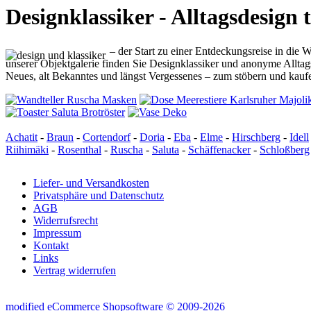
Designklassiker - Alltagsdesign 
– der Start zu einer Entdeckungsreise in die 
unserer Objektgalerie finden Sie Designklassiker und anonyme Alltag
Neues, alt Bekanntes und längst Vergessenes – zum stöbern und kaufe
Achatit
-
Braun
-
Cortendorf
-
Doria
-
Eba
-
Elme
-
Hirschberg
-
Idell
Riihimäki
-
Rosenthal
-
Ruscha
-
Saluta
-
Schäffenacker
-
Schloßberg
Liefer- und Versandkosten
Privatsphäre und Datenschutz
AGB
Widerrufsrecht
Impressum
Kontakt
Links
Vertrag widerrufen
mod
ified eCommerce Shopsoftware © 2009-2026