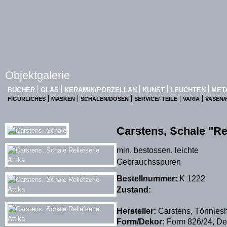
Objektgalerie
BÜCHER
GLAS
KERAMIK/PORZELLAN
KUNST
LEUCHTEN
MET
FIGÜRLICHES
MASKEN
SCHALEN/DOSEN
SERVICE/-TEILE
VARIA
VASEN
Carstens, Schale "Rel
min. bestossen, leichte
Gebrauchsspuren
Bestellnummer:
K 1222
Zustand:
Hersteller:
Carstens, Tönniesho
Form/Dekor:
Form 826/24, Deko