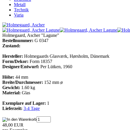
Metall
Technik
Varia
Holmegaard, Ascher "Lagune"
Bestellnummer:
G 0347
Zustand:
Hersteller:
Holmegaards Glasværk, Hørsholm, Dänemark
Form/Dekor:
Form 18357
Designer/Entwurf:
Per Lütken, 1960
Höhe:
44 mm
Breite/Durchmesser:
152 mm ø
Gewicht:
1.60 kg
Material:
Glas
Exemplare auf Lager:
1
Lieferzeit:
3-4 Tage
48,00 EUR