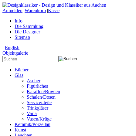
Anmelden
|
Warenkorb
|
Kasse
Info
Die Sammlung
Die Designer
Sitemap
English
Objektgalerie
Bücher
Glas
Ascher
Figürliches
Karaffen/Bowlen
Schalen/Dosen
Service/-teile
Trinkgläser
Varia
Vasen/Krüge
Keramik/Porzellan
Kunst
Leuchten