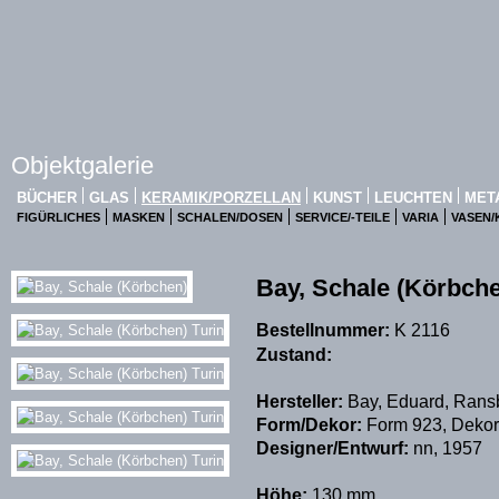
Objektgalerie
BÜCHER
GLAS
KERAMIK/PORZELLAN
KUNST
LEUCHTEN
MET
FIGÜRLICHES
MASKEN
SCHALEN/DOSEN
SERVICE/-TEILE
VARIA
VASEN
Bay, Schale (Körbche
Bestellnummer:
K 2116
Zustand:
Hersteller:
Bay, Eduard, Ran
Form/Dekor:
Form 923, Dekor 
Designer/Entwurf:
nn, 1957
Höhe:
130 mm